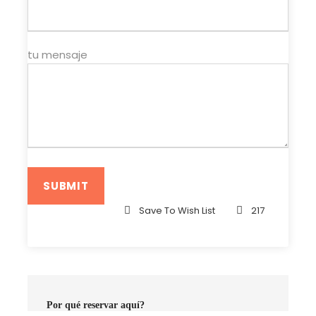
Día 1 :
Fez
tu mensaje
Llegada a Fez, la capital cultural e histórica de
Marruecos.
Traslado a tu hotel o riad.
Explora la animada medina de Fez, lugares
históricos y bulliciosos mercados.
Estancia nocturna en Fez.
Save To Wish List
217
Día 2:
Fez a Merzouga
Salida de Fez por la mañana.
Por qué reservar aquí?