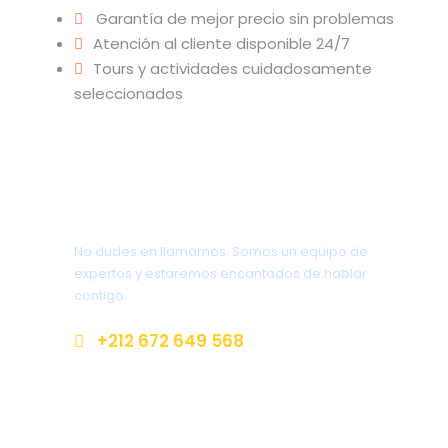
Viaje a través de las Montañas del Atlas Medio,
Garantía de mejor precio sin problemas
disfrutando de paisajes pintorescos.
Atención al cliente disponible 24/7
Tours y actividades cuidadosamente
Visita Ifrane, conocida como “Pequeña Suiza”.
seleccionados
Continúa hacia los bosques de cedros de Azrou,
famosos por sus monos residentes.
Llegada a Merzouga, en el borde del Desierto del
Obtener una pregunta?
Sahara.
No dudes en llamarnos. Somos un equipo de
Excursión en camello por el desierto al atardecer.
expertos y estaremos encantados de hablar
contigo.
Pasa la noche en un campamento en el desierto
bajo un cielo estrellado.
+212 672 649 568
saharacitytours@gmail.com