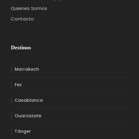
palacios históricos y bulliciosos zocos.
Quienes Somos
Descubre lugares icónicos como la Mezquita
Contacto
Koutoubia y el Jardín Majorelle.
Estancia nocturna en Marrakech.
Destinos
Día 7:
Marrakech
Marrakech
Día completo para explorar Marrakech a tu
Fez
propio ritmo.
Casablanca
Visita el Palacio Bahía, las Tumbas Saadíes y el
Palacio El Badi.
Ouarzazate
Explora la animada plaza Jemaa el-Fnaa y sus
Tánger
artistas callejeros.