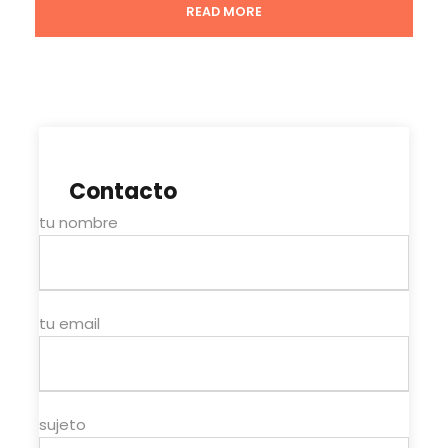
READ MORE
Precio Incluye
Transporte en un vehículo o minivan 4x4 con
aire acondicionado.
Inglés / Conductor de habla española.
Noche en un campamento del desierto.
Paseo en camello.
Contacto
Cena y Desayuno.
tu nombre
Precio Excluye
Almuerzos y bebidas.
tu email
Itinerario
sujeto