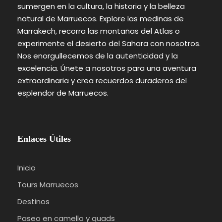
Haz una parada en Ait Ben Haddou, Patrimonio
sumergen en la cultura, la historia y la belleza
de la Humanidad por la UNESCO y famoso lugar
natural de Marruecos. Explore las medinas de
de rodaje.
Marrakech, recorra las montañas del Atlas o
experimente el desierto del Sahara con nosotros.
Explora la antigua kasbah y su arquitectura única.
Nos enorgullecemos de la autenticidad y la
excelencia. Únete a nosotros para una aventura
Llegada a Ouarzazate, conocida como la
extraordinaria y crea recuerdos duraderos del
“Hollywood de Marruecos”.
esplendor de Marruecos.
Estancia nocturna en Ouarzazate.
Enlaces Útiles
Día 6:
Ouarzazate a Marrakech
Inicio
Viaje a Marrakech, la bulliciosa “Ciudad Roja” de
Tours Marruecos
Marruecos.
Destinos
Explora la animada medina de Marrakech,
Paseo en camello y quads